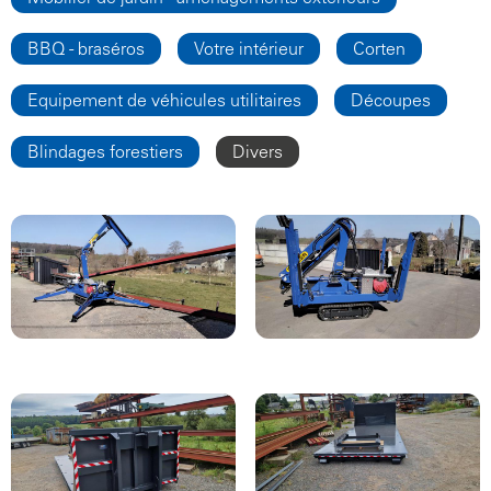
BBQ - braséros
Votre intérieur
Corten
Equipement de véhicules utilitaires
Découpes
Blindages forestiers
Divers