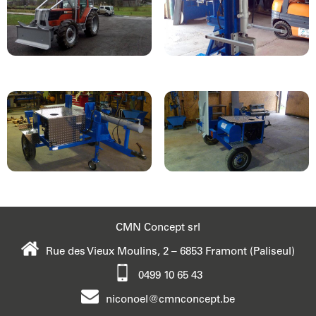
CMN Concept srl
Rue des Vieux Moulins, 2 – 6853 Framont (Paliseul)
0499 10
65 43
niconoel@
cmnconcept.be