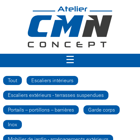
Jump to navigation
☰
Tout
Escaliers intérieurs
Escaliers extérieurs - terrasses suspendues
Portails – portillons – barrières
Garde corps
Inox
Mobilier de jardin - aménagements extérieurs